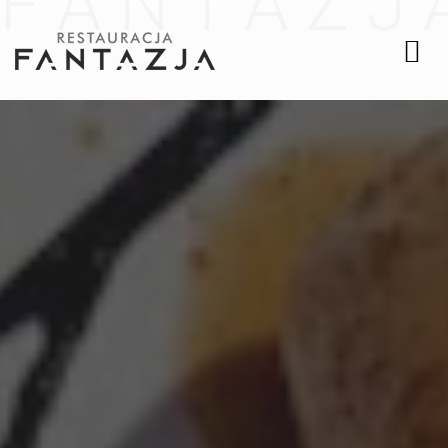
F
A
N
T
A
Z
J