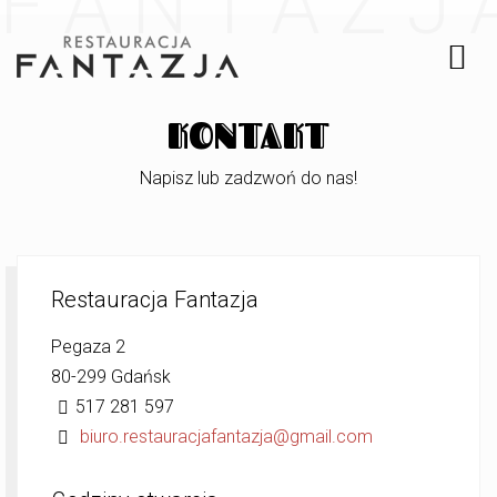
F
A
N
T
A
Z
J
KONTAKT
Napisz lub zadzwoń do nas!
Restauracja Fantazja
Pegaza 2
80-299 Gdańsk
517 281 597
biuro.restauracjafantazja@gmail.com